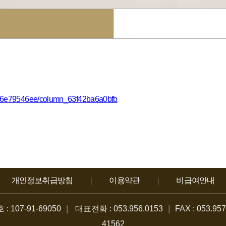
66e79546ee/column_63f42ba6a0bfb
개인정보취급방침
이용약관
비급여안내
|
|
|
|
107-91-69050
대표전화 : 053.956.0153
FAX : 053.95
41562