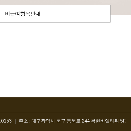
비급여항목안내
|
7.0153
주소 : 대구광역시 북구 동북로 244 복현비엘타워 5F,